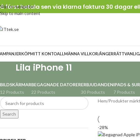
å först betala sen via klarna faktura 30 dagar el
Skip to navigation
Skip to main content
AMPANJER
KÖP
MITT KONTO
ALLMÄNNA VILLKOR/ÅNGERRÄTT
VANLIG
Lila iPhone 11
BILDSKÄRMAR
BEGAGNADE DATORER
ERBJUDANDEN
IPADS & SU
12 Products
22 Products
30 Products
7 Products
Hem
Produkter märkt
Search
-28%