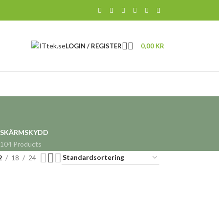
LOGIN / REGISTER
0,00
KR
SKÄRMSKYDD
104 Products
2
18
24