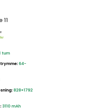
 11
e
0
kr
1 tum
sutrymme:
64-
B
sning:
828×1792
t:
3110 mAh