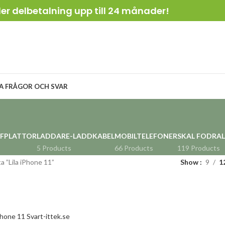
ler delbetalning upp till 24 månader!
A FRÅGOR OCH SVAR
RFPLATTOR
LADDARE-LADDKABEL
MOBILTELEFONER
SKAL FODRAL
5 Products
66 Products
119 Products
a ”Lila iPhone 11”
Show
9
1