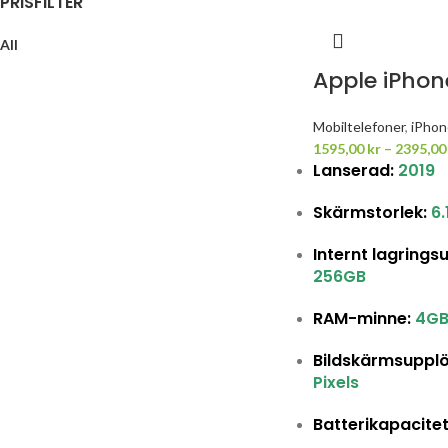
PRISFILTER
All
Apple iPhone
Mobiltelefoner
,
iPhon
1595,00
kr
–
2395,0
Lanserad:
2019
Skärmstorlek:
6.
Internt lagring
256GB
RAM-minne:
4G
Bildskärmsupplö
Pixels
Batterikapacite