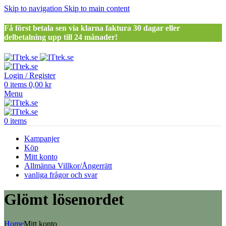
Skip to navigation
Skip to main content
Få först betala sen via klarna faktura 30 dagar eller
delbetalning upp till 24 månader!
Login / Register
0
items
0,00
kr
Menu
0
items
Kampanjer
Köp
Mitt konto
Allmänna Villkor/Ångerrätt
vanliga frågor och svar
Glömt lösenordet
Home
Mitt konto