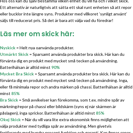
Hos oss kan du själv bestämma vilken enhet du vill ha och i vilket skick.
Ett alternativ är naturligtvis att sätta ett skal runt enheten så att repor
eller bucklor inte längre syns. Produkter med villkoret ’synligt använt’
säljs till reducerat pris. Så det är bara att välja vad du föredrar!
Läs mer om skick här:
Nyskick
= Helt nya oanvända produkter.
Utmärkt Skick
= Sparsamt använda produkter bra skick. Här kan du
förvänta dig en produkt med mycket små tecken på användning.
Batterihälsan är alltid minst
90%
Mycket Bra Skick
= Sparsamt använda produkter bra skick. Här kan du
förvänta dig en produkt med mycket små tecken på användning. Inga,
eller få minimala repor och andra märken på chassi. Batterihälsan är alltid
minst
85%
Bra Skick
= Små avvikelser kan förekomma, som t.ex. mindre spår av
märkning/repor på chassi eller bildskärm (syns ej när skärmen är
påslagen), inga sprickor. Batterihälsan är alltid minst
85%
Okej Skick
= När du vill vara lite extra ekonomisk finns möjligheten att
välja produkter med tydliga spår av användning. Men givetvis
fortfarande med hundra procent funktion och garanti. Kan finnas repor