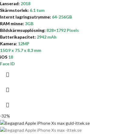
Lanserad:
2018
Skärmstorlek:
6.1 tum
Internt lagringsutrymme
:
64-256GB
RAM minne:
3GB
Bildskärmsupplösning:
828×1792 Pixels
Batterikapacitet
:
2942 mAh
Kamera:
12MP
150.9 x 75.7 x 8.3 mm
iOS
18
Face ID
-32%