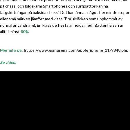
på chassi och bildskärm Smartphones och surfplattor kan ha
färgskiftningar på baksida chassi. Det kan finnas något fler mindre repor
eller små märken jämfört med klass ”Bra” (Märken som uppkommit av
normal användning). En klass de flesta är nöjda med! Batterihälsan är
alltid minst
80%
Mer info på
:
https://www.gsmarena.com/apple_iphone_11-9848.php
Se video: