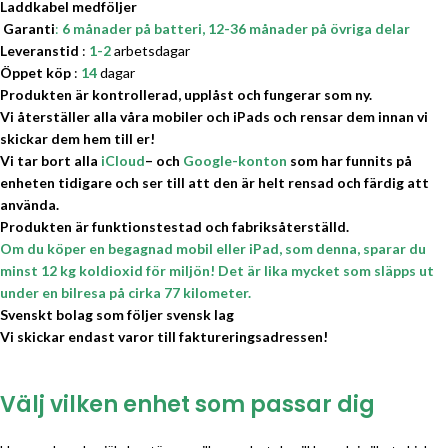
Laddkabel medföljer
Garanti
:
6 månader på batteri, 12-36
månader på övriga delar
Leveranstid
:
1-2
arbetsdagar
Öppet köp
:
14
dagar
Produkten är kontrollerad, upplåst och fungerar som ny.
Vi återställer alla våra mobiler och iPads och rensar dem innan vi
skickar dem hem till er!
Vi tar bort alla
iCloud
– och
Google-konton
som har funnits på
enheten tidigare och ser till att den är helt rensad och färdig att
använda.
Produkten är funktionstestad och fabriksåterställd.
Om du köper en begagnad mobil eller iPad, som denna, sparar du
minst 12 kg koldioxid för miljön! Det är lika mycket som släpps ut
under en bilresa på cirka 77 kilometer.
Svenskt bolag som följer svensk lag
Vi skickar endast varor till faktureringsadressen!
Välj vilken enhet som passar dig