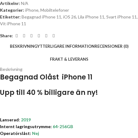
Artikelnr:
N/A
Kategorier:
iPhone
,
Mobiltelefoner
Etiketter:
Begagnad iPhone 11
,
iOS 26
,
Lila iPhone 11
,
Svart iPhone 11
,
Vit iPhone 11
Share:
BESKRIVNING
YTTERLIGARE INFORMATION
RECENSIONER (0)
FRAKT & LEVERANS
Beskrivning
Begagnad Olåst
iPhone 11
Upp till 40 % billigare än ny!
Lanserad
:
2019
Internt lagringsutrymme:
64-256GB
Operatörslåst
:
Nej