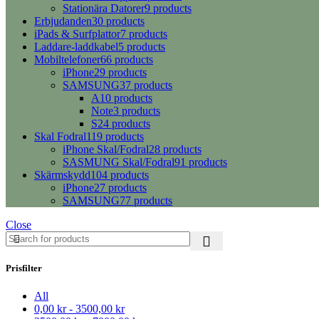
Stationära Datorer
9 products
Erbjudanden
30 products
iPads & Surfplattor
7 products
Laddare-laddkabel
5 products
Mobiltelefoner
66 products
iPhone
29 products
SAMSUNG
37 products
A
10 products
Note
3 products
S
24 products
Skal Fodral
119 products
iPhone Skal/Fodral
28 products
SASMUNG Skal/Fodral
91 products
Skärmskydd
104 products
iPhone
27 products
SAMSUNG
77 products
Close
Prisfilter
All
0,00
kr
-
3500,00
kr