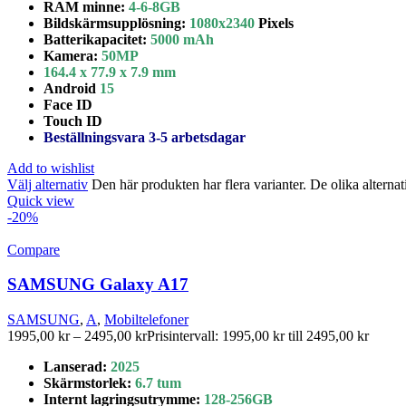
RAM minne:
4-6-8
GB
Bildskärmsupplösning:
1080x2340
Pixels
Batterikapacitet
:
5
000
mAh
Kamera:
50
MP
164.4 x 77.9 x 7.9 mm
Android
15
Face ID
Touch ID
Beställningsvara 3-5 arbetsdagar
Add to wishlist
Välj alternativ
Den här produkten har flera varianter. De olika alterna
Quick view
-20%
Compare
SAMSUNG Galaxy A17
SAMSUNG
,
A
,
Mobiltelefoner
1995,00
kr
–
2495,00
kr
Prisintervall: 1995,00 kr till 2495,00 kr
Lanserad:
2025
Skärmstorlek
:
6.7 tum
Internt lagringsutrymme
:
128-
256GB