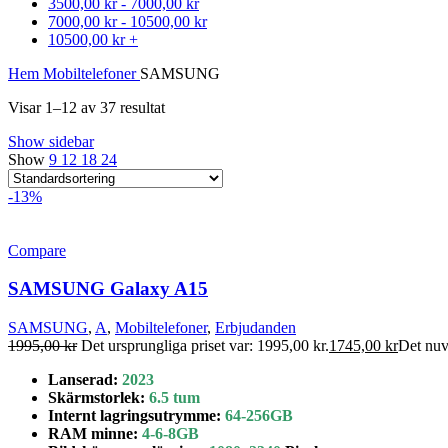
3500,00
kr
-
7000,00
kr
7000,00
kr
-
10500,00
kr
10500,00
kr
+
Hem
Mobiltelefoner
SAMSUNG
Visar 1–12 av 37 resultat
Show sidebar
Show
9
12
18
24
-13%
Compare
SAMSUNG Galaxy A15
SAMSUNG
,
A
,
Mobiltelefoner
,
Erbjudanden
1995,00
kr
Det ursprungliga priset var: 1995,00 kr.
1745,00
kr
Det nuv
Lanserad:
2023
Skärmstorlek
:
6.5 tum
Internt lagringsutrymme
:
64-
256GB
RAM minne:
4-6-8GB