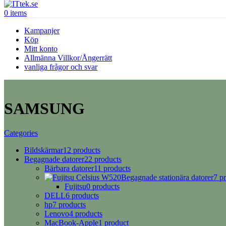
0
items
Kampanjer
Köp
Mitt konto
Allmänna Villkor/Ångerrätt
vanliga frågor och svar
SAMSUNG
Categories
Bildskärmar
12 products
Begagnade datorer
22 products
Bärbara datorer
11 products
Begagnade stationära datorer
7 p
Fujitsu
0 products
DELL
6 products
hp
7 products
Lenovo
4 products
MacBook-Apple
1 product