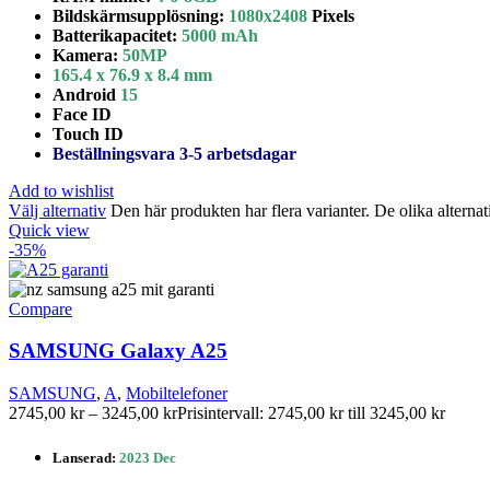
Bildskärmsupplösning:
1080x2408
Pixels
Batterikapacitet
:
5000 mAh
Kamera:
50
MP
165.4 x 76.9 x 8.4 mm
Android
15
Face ID
Touch ID
Beställningsvara 3-5 arbetsdagar
Add to wishlist
Välj alternativ
Den här produkten har flera varianter. De olika alterna
Quick view
-35%
Compare
SAMSUNG Galaxy A25
SAMSUNG
,
A
,
Mobiltelefoner
2745,00
kr
–
3245,00
kr
Prisintervall: 2745,00 kr till 3245,00 kr
Lanserad:
2023 Dec