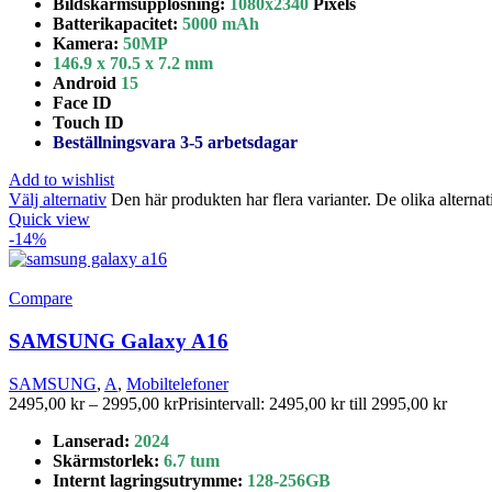
Bildskärmsupplösning:
1080x2340
Pixels
Batterikapacitet
:
5000 mAh
Kamera:
50
MP
146.9 x 70.5 x 7.2 mm
Android
15
Face ID
Touch ID
Beställningsvara 3-5 arbetsdagar
Add to wishlist
Välj alternativ
Den här produkten har flera varianter. De olika alterna
Quick view
-14%
Compare
SAMSUNG Galaxy A16
SAMSUNG
,
A
,
Mobiltelefoner
2495,00
kr
–
2995,00
kr
Prisintervall: 2495,00 kr till 2995,00 kr
Lanserad:
2024
Skärmstorlek
:
6.7 tum
Internt lagringsutrymme
:
128-
256GB