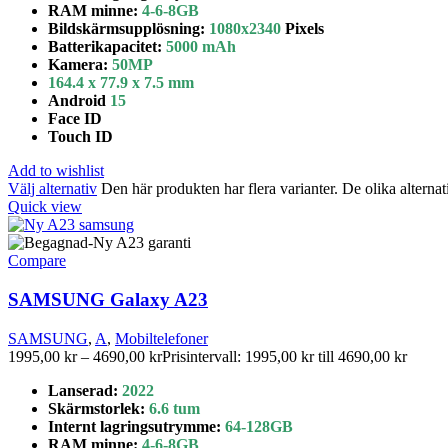
RAM minne:
4-6-8
GB
Bildskärmsupplösning:
1080x2340
Pixels
Batterikapacitet
:
5
000
mAh
Kamera:
50
MP
164.4 x 77.9 x 7.5 mm
Android
15
Face ID
Touch ID
Add to wishlist
Välj alternativ
Den här produkten har flera varianter. De olika alterna
Quick view
Compare
SAMSUNG Galaxy A23
SAMSUNG
,
A
,
Mobiltelefoner
1995,00
kr
–
4690,00
kr
Prisintervall: 1995,00 kr till 4690,00 kr
Lanserad:
2022
Skärmstorlek
:
6.6 tum
Internt lagringsutrymme
:
64-
128GB
RAM minne:
4-6-8GB