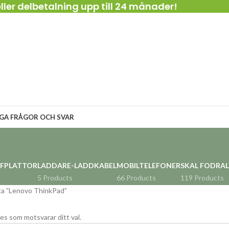
ller delbetalning upp till 24 månader!
IGA FRÅGOR OCH SVAR
RFPLATTOR
LADDARE-LADDKABEL
MOBILTELEFONER
SKAL FODRAL
5 Products
66 Products
119 Products
ta ”Lenovo ThinkPad”
es som motsvarar ditt val.