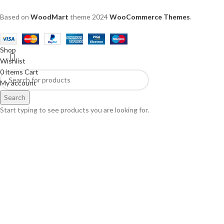
Based on
WoodMart
theme
2024
WooCommerce Themes
.
Shop
Wishlist
0
items
Cart
My account
Search
Start typing to see products you are looking for.