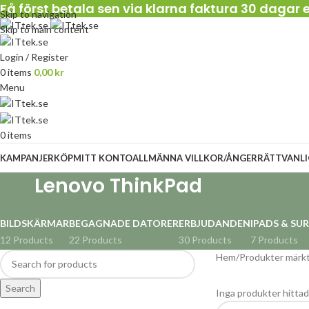
Få först betala sen via klarna faktura 30 dagar e
Skip to navigation
Skip to main content
Login / Register
0
items
0,00
kr
Menu
0
items
KAMPANJER
KÖP
MITT KONTO
ALLMÄNNA VILLKOR/ÅNGERRÄTT
VANL
Lenovo ThinkPad
BILDSKÄRMAR
BEGAGNADE DATORER
ERBJUDANDEN
IPADS & SU
12 Products
22 Products
30 Products
7 Products
Hem
Produkter märk
Search
Inga produkter hittad