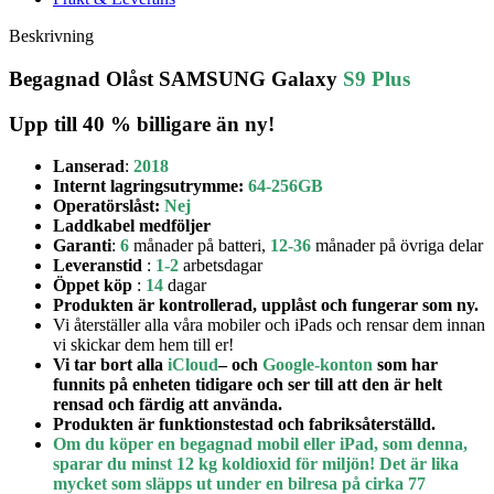
Beskrivning
Begagnad Olåst
SAMSUNG Galaxy
S9 Plus
Upp till 40 % billigare än ny!
Lanserad
:
2018
Internt lagringsutrymme:
64-256GB
Operatörslåst:
Nej
Laddkabel medföljer
Garanti
:
6
månader på batteri,
12-36
månader på övriga delar
Leveranstid
:
1-2
arbetsdagar
Öppet köp
:
14
dagar
Produkten är kontrollerad, upplåst och fungerar som ny.
Vi återställer alla våra mobiler och iPads och rensar dem innan
vi skickar dem hem till er!
Vi tar bort alla
iCloud
– och
Google-konton
som har
funnits på enheten tidigare och ser till att den är helt
rensad och färdig att använda.
Produkten är funktionstestad och fabriksåterställd.
Om du köper en begagnad mobil eller iPad, som denna,
sparar du minst 12 kg koldioxid för miljön! Det är lika
mycket som släpps ut under en bilresa på cirka 77