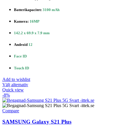
Batterikapacitet
:
3100 mAh
Kamera:
16MP
142.2 x 69.9 x 7.9 mm
Android
12
Face ID
Touch ID
Add to wishlist
Den
Välj alternativ
här
Quick view
produkten
-8%
har
flera
varianter.
Compare
De
olika
SAMSUNG Galaxy S21 Plus
alternativen