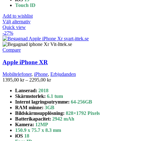
Touch ID
Add to wishlist
Den
Välj alternativ
här
Quick view
produkten
-27%
har
flera
varianter.
Compare
De
olika
Apple iPhone XR
alternativen
kan
Mobiltelefoner
,
iPhone
,
Erbjudanden
väljas
Prisintervall:
1395,00
kr
–
2295,00
kr
på
1395,00 kr
produktsidan
Lanserad:
2018
till
Skärmstorlek:
6.1 tum
2295,00 kr
Internt lagringsutrymme
:
64-256GB
RAM minne:
3GB
Bildskärmsupplösning:
828×1792 Pixels
Batterikapacitet
:
2942 mAh
Kamera:
12MP
150.9 x 75.7 x 8.3 mm
iOS
18