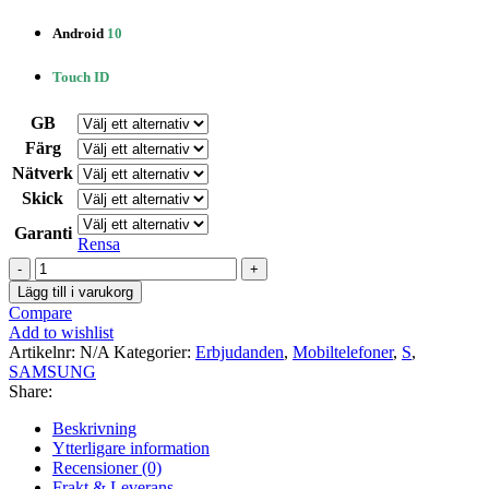
Android
10
Touch ID
GB
Färg
Nätverk
Skick
Garanti
Rensa
SAMSUNG
Galaxy
Lägg till i varukorg
S9
Compare
Plus
Add to wishlist
mängd
Artikelnr:
N/A
Kategorier:
Erbjudanden
,
Mobiltelefoner
,
S
,
SAMSUNG
Share:
Beskrivning
Ytterligare information
Recensioner (0)
Frakt & Leverans