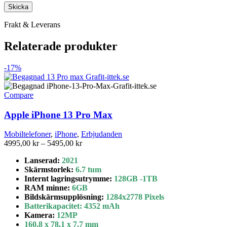
Frakt & Leverans
Relaterade produkter
-17%
Compare
Apple iPhone 13 Pro Max
Mobiltelefoner
,
iPhone
,
Erbjudanden
Prisintervall:
4995,00
kr
–
5495,00
kr
4995,00 kr
Lanserad:
2021
till
Skärmstorlek
:
6.7 tum
5495,00 kr
Internt lagringsutrymme
:
128GB
-1TB
RAM minne:
6GB
Bildskärmsupplösning:
1284x2778 Pixels
Batterikapacitet
:
4352 mAh
Kamera:
12MP
160.8 x 78.1 x 7.7 mm