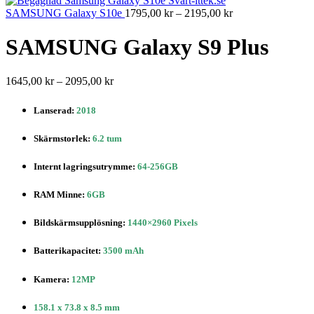
1995,00 kr
Prisintervall:
SAMSUNG Galaxy S10e
1795,00
kr
–
2195,00
kr
1795,00 kr
till
SAMSUNG Galaxy S9 Plus
2195,00 kr
Prisintervall:
1645,00
kr
–
2095,00
kr
1645,00 kr
till
Lanserad:
2018
2095,00 kr
Skärmstorlek
:
6.2 tum
Internt lagringsutrymme
:
64-256GB
RAM Minne:
6GB
Bildskärmsupplösning
:
1440×2960 Pixels
Batterikapacitet
:
3500 mAh
Kamera:
12MP
158.1 x 73.8 x 8.5 mm