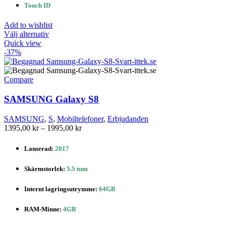
Touch ID
Add to wishlist
Den
Välj alternativ
här
Quick view
produkten
-37%
har
flera
varianter.
Compare
De
olika
SAMSUNG Galaxy S8
alternativen
kan
SAMSUNG
,
S
,
Mobiltelefoner
,
Erbjudanden
väljas
Prisintervall:
1395,00
kr
–
1995,00
kr
på
1395,00 kr
produktsidan
till
Lanserad:
2017
1995,00 kr
Skärmstorlek
:
5.5 tum
Internt lagringsutrymme
:
64GB
RAM-Minne:
4GB