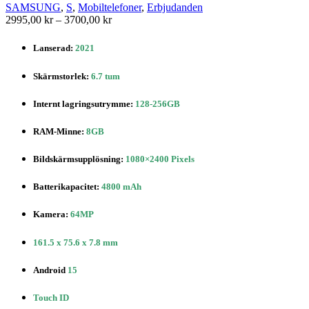
kan
SAMSUNG
,
S
,
Mobiltelefoner
,
Erbjudanden
väljas
Prisintervall:
2995,00
kr
–
3700,00
kr
på
2995,00 kr
produktsidan
till
Lanserad:
2021
3700,00 kr
Skärmstorlek
:
6.7 tum
Internt lagringsutrymme
:
128-256GB
RAM-Minne:
8GB
Bildskärmsupplösning
:
1080×2400 Pixels
Batterikapacitet
:
4800 mAh
Kamera:
64MP
161.5 x 75.6 x 7.8 mm
Android
15
Touch ID