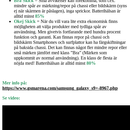
Bra Skick
= Små avvikelser kan förekomma, som t.ex.
mindre spår av märkning/repor på chassi eller bildskärm (syns
ej när skärmen är påslagen), inga sprickor. Batterihälsan är
alltid minst
85%
Okej Skick
= När du vill vara lite extra ekonomisk finns
möjligheten att välja produkter med tydliga spår av
användning. Men givetvis fortfarande med hundra procent
funktion och garanti. Kan finnas repor på chassi och
bildskärm Smartphones och surfplattor kan ha färgskiftningar
på baksida chassi. Det kan finnas något fler mindre repor eller
små märken jämfört med klass ”Bra” (Märken som
uppkommit av normal användning). En klass de flesta är
nöjda med! Batterihälsan är alltid minst
80%
Mer info på:
https://www.gsmarena.com/samsung_galaxy_s9+-8967.php
Se video: