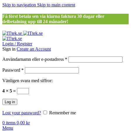
Skip to navigation
Skip to main content
Få först betala sen via klarna faktura 30 dagar eller
delbetalning upp till 24 månader!
Login / Register
Sign in
Create an Account
Obligatoriskt
Användarnamn eller e-postadress
*
Obligatoriskt
Password
*
Vänligen svara med siffror:
4 × 5 =
Log in
Lost your password?
Remember me
0
items
0,00
kr
Menu