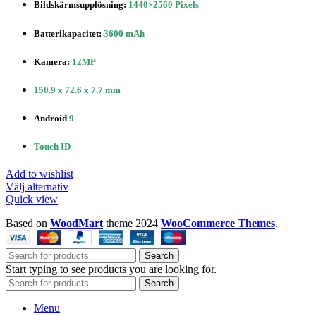
Bildskärmsupplösning
:
1440×2560 Pixels
Batterikapacitet
:
3600 mAh
Kamera:
12MP
150.9 x 72.6 x 7.7 mm
Android
9
Touch ID
Add to wishlist
Den
Välj alternativ
här
Quick view
produkten
Based on
WoodMart
theme
2024
WooCommerce Themes
.
har
flera
varianter.
Search
De
Start typing to see products you are looking for.
olika
Search
alternativen
kan
Menu
väljas