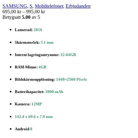
kan
SAMSUNG
,
S
,
Mobiltelefoner
,
Erbjudanden
väljas
Prisintervall:
695,00
kr
–
995,00
kr
på
695,00 kr
Betygsatt
5.00
av 5
produktsidan
till
995,00 kr
Lanserad:
2016
Skärmstorlek
:
5.1 tum
Internt lagringsutrymme
:
32-64GB
RAM-Minne:
4GB
Bildskärmsupplösning
:
1440×2560 Pixels
Batterikapacitet
:
3000 mAh
Kamera:
12MP
142.4 x 69.6 x 7.9 mm
Android
8