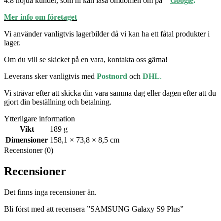
4.8 nöjda kunder, som ni kan läsa omdömen om på
”
Google
.”
Mer info om företaget
Vi använder vanligtvis lagerbilder då vi kan ha ett fåtal produkter i
lager.
Om du vill se skicket på en vara, kontakta oss gärna!
Leverans sker vanligtvis med
Postnord
och
DHL
.
Vi strävar efter att skicka din vara samma dag eller dagen efter att du
gjort din beställning och betalning.
Ytterligare information
Vikt
189 g
Dimensioner
158,1 × 73,8 × 8,5 cm
Recensioner (0)
Recensioner
Det finns inga recensioner än.
Bli först med att recensera ”SAMSUNG Galaxy S9 Plus”