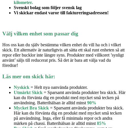
kilometer.
Svenskt bolag som följer svensk lag
Vi skickar endast varor till faktureringsadressen!
Välj vilken enhet som passar dig
Hos oss kan du själv bestämma vilken enhet du vill ha och i vilket
skick. Ett alternativ är naturligtvis att sätta ett skal runt enheten så att
repor eller bucklor inte längre syns. Produkter med villkoret ’synligt
använt’ säljs till reducerat pris. Så det är bara att välja vad du
föredrar!
Läs mer om skick här:
Nyskick
= Helt nya oanvända produkter.
Utmärkt Skick
= Sparsamt använda produkter bra skick. Här
kan du förvänta dig en produkt med mycket små tecken på
användning. Batterihälsan är alltid minst
90%
Mycket Bra Skick
= Sparsamt använda produkter bra skick.
Här kan du förvänta dig en produkt med mycket små tecken
på användning. Inga, eller få minimala repor och andra
märken på chassi. Batterihälsan är alltid minst
85%