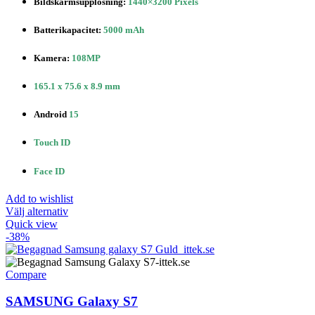
Bildskärmsupplösning
:
1440×3200 Pixels
Batterikapacitet
:
5000 mAh
Kamera:
108MP
165.1 x 75.6 x 8.9 mm
Android
15
Touch ID
Face ID
Add to wishlist
Den
Välj alternativ
här
Quick view
produkten
-38%
har
flera
varianter.
Compare
De
olika
SAMSUNG Galaxy S7
alternativen