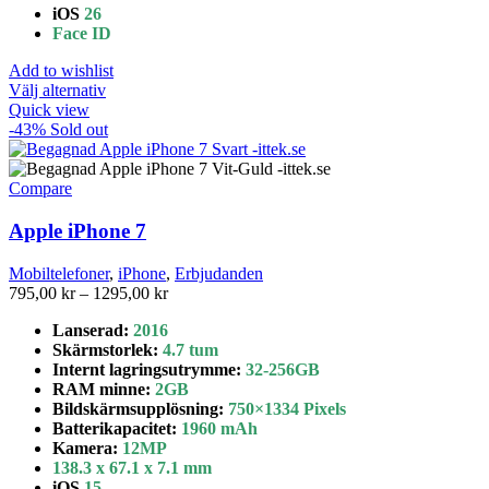
iOS
26
Face ID
Add to wishlist
Den
Välj alternativ
här
Quick view
produkten
-43%
Sold out
har
flera
varianter.
Compare
De
olika
Apple iPhone 7
alternativen
kan
Mobiltelefoner
,
iPhone
,
Erbjudanden
väljas
Prisintervall:
795,00
kr
–
1295,00
kr
på
795,00 kr
produktsidan
Lanserad:
2016
till
Skärmstorlek:
4.7 tum
1295,00 kr
Internt lagringsutrymme
:
32-256GB
RAM minne:
2GB
Bildskärmsupplösning:
750×1334 Pixels
Batterikapacitet
:
1960 mAh
Kamera:
12MP
138.3 x 67.1 x 7.1 mm
iOS
15