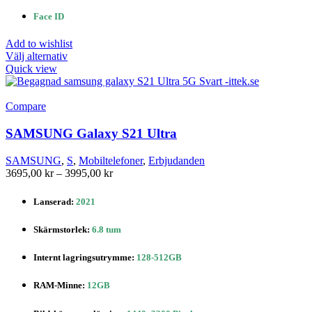
Face ID
Add to wishlist
Den
Välj alternativ
här
Quick view
produkten
har
flera
Compare
varianter.
De
SAMSUNG Galaxy S21 Ultra
olika
alternativen
SAMSUNG
,
S
,
Mobiltelefoner
,
Erbjudanden
kan
Prisintervall:
3695,00
kr
–
3995,00
kr
väljas
3695,00 kr
på
till
Lanserad:
2021
produktsidan
3995,00 kr
Skärmstorlek
:
6.8 tum
Internt lagringsutrymme
:
128-512GB
RAM-Minne:
12GB