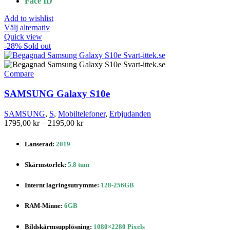
Face ID
Add to wishlist
Den
Välj alternativ
här
Quick view
produkten
-28%
Sold out
har
flera
varianter.
Compare
De
olika
SAMSUNG Galaxy S10e
alternativen
kan
SAMSUNG
,
S
,
Mobiltelefoner
,
Erbjudanden
väljas
Prisintervall:
1795,00
kr
–
2195,00
kr
på
1795,00 kr
produktsidan
till
Lanserad:
2019
2195,00 kr
Skärmstorlek
:
5.8 tum
Internt lagringsutrymme
:
128-256GB
RAM-Minne:
6GB
Bildskärmsupplösning
:
1080×2280 Pixels