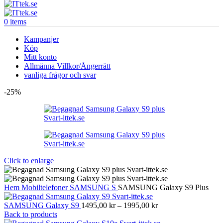
0
items
Kampanjer
Köp
Mitt konto
Allmänna Villkor/Ångerrätt
vanliga frågor och svar
-25%
Click to enlarge
Hem
Mobiltelefoner
SAMSUNG
S
SAMSUNG Galaxy S9 Plus
Prisintervall:
SAMSUNG Galaxy S9
1495,00
kr
–
1995,00
kr
1495,00 kr
Back to products
till