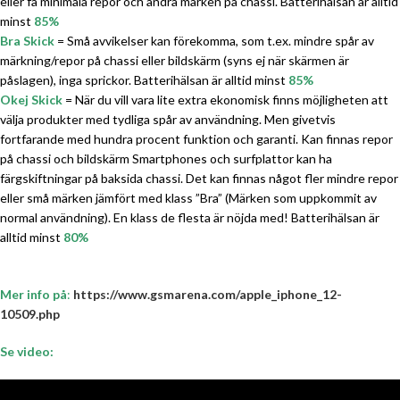
eller få minimala repor och andra märken på chassi. Batterihälsan är alltid
minst
85%
Bra Skick
= Små avvikelser kan förekomma, som t.ex. mindre spår av
märkning/repor på chassi eller bildskärm (syns ej när skärmen är
påslagen), inga sprickor. Batterihälsan är alltid minst
85%
Okej Skick
= När du vill vara lite extra ekonomisk finns möjligheten att
välja produkter med tydliga spår av användning. Men givetvis
fortfarande med hundra procent funktion och garanti. Kan finnas repor
på chassi och bildskärm Smartphones och surfplattor kan ha
färgskiftningar på baksida chassi. Det kan finnas något fler mindre repor
eller små märken jämfört med klass ”Bra” (Märken som uppkommit av
normal användning). En klass de flesta är nöjda med! Batterihälsan är
alltid minst
80%
Mer info på
:
https://www.gsmarena.com/apple_iphone_12-
10509.php
Se video: