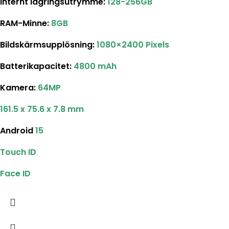
Internt lagringsutrymme
:
128-256GB
RAM-Minne:
8GB
Bildskärmsupplösning
:
1080×2400 Pixels
Batterikapacitet
:
4800 mAh
Kamera:
64MP
161.5 x 75.6 x 7.8 mm
Android
15
Touch ID
Face ID