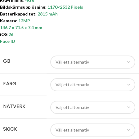
RAM minne:
4GB
Bildskärmsupplösning:
1170×2532 Pixels
Batterikapacitet:
2815 mAh
Kamera:
12MP
146.7 x 71.5 x 7.4 mm
iOS
26
Face ID
GB
FÄRG
NÄTVERK
SKICK