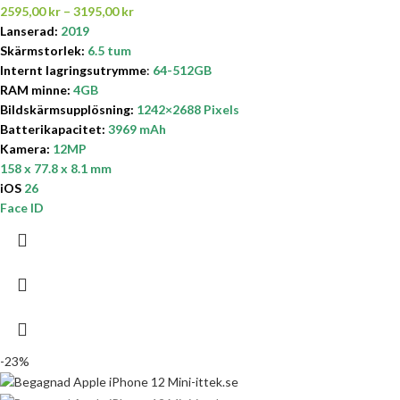
2595,00
kr
–
3195,00
kr
Lanserad:
2019
Skärmstorlek
:
6.5 tum
Internt lagringsutrymme
:
64-512GB
RAM minne:
4GB
Bildskärmsupplösning:
1242×2688 Pixels
Batterikapacitet
:
3969 mAh
Kamera:
12MP
158 x 77.8 x 8.1 mm
iOS
26
Face ID
-23%