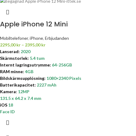
Apple iPhone 12 Mini
Mobiltelefoner
,
iPhone
,
Erbjudanden
2295,00
kr
–
2395,00
kr
Lanserad:
2020
Skärmstorlek:
5.4 tum
Internt lagringsutrymme
:
64-256GB
RAM minne:
4GB
Bildskärmsupplösning:
1080×2340
Pixels
Batterikapacitet:
2227 mAh
Kamera:
12MP
131.5 x 64.2 x 7.4 mm
iOS
18
Face ID