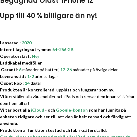
Begagnad Olåst
iPhone
12
Upp till 40 % billigare än ny!
Lanserad
:
2020
Internt lagringsutrymme:
64-256
GB
Operatörslåst
:
Nej
Laddkabel medföljer
Garanti
:
6
månader på batteri,
12-36
månader på övriga delar
Leveranstid
:
1-2
arbetsdagar
Öppet köp
:
14
dagar
Produkten är kontrollerad, upplåst och fungerar som ny.
Vi återställer alla våra mobiler och iPads och rensar dem innan vi skickar
dem hem till er!
Vi tar bort alla
iCloud
– och
Google-konton
som har funnits på
enheten tidigare och ser till att den är helt rensad och färdig att
använda.
Produkten är funktionstestad och fabriksåterställd.
Om du köper en begagnad mobil eller iPad, som denna, sparar du