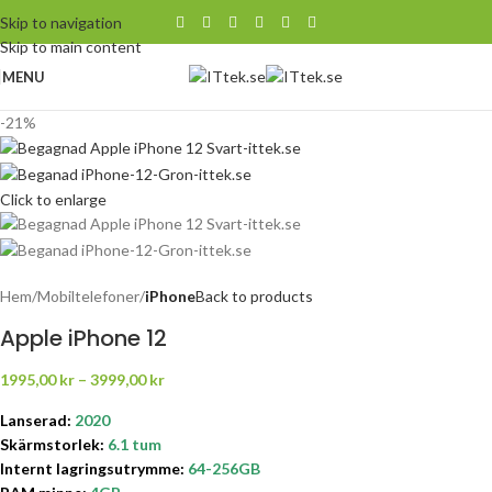
Skip to navigation
Skip to main content
MENU
-21%
Click to enlarge
Hem
Mobiltelefoner
iPhone
Back to products
Apple iPhone 12
1995,00
kr
–
3999,00
kr
Lanserad:
2020
Skärmstorlek:
6.1 tum
Internt lagringsutrymme
:
64-256GB