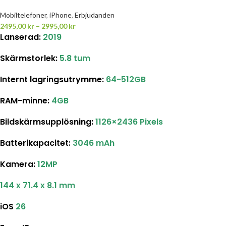
Mobiltelefoner
,
iPhone
,
Erbjudanden
2495,00
kr
–
2995,00
kr
Lanserad:
2019
Skärmstorlek:
5.8 tum
Internt lagringsutrymme:
64-512GB
RAM-minne:
4GB
Bildskärmsupplösning:
1126×2436 Pixels
Batterikapacitet:
3046 mAh
Kamera:
12MP
144 x 71.4 x 8.1 mm
iOS
26