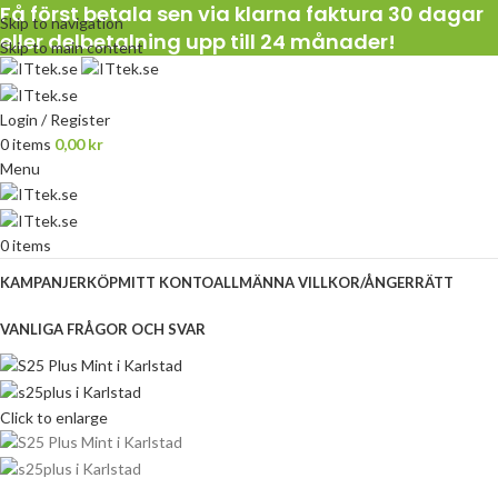
Få först betala sen via klarna faktura 30 dagar
Skip to navigation
eller delbetalning upp till 24 månader!
Skip to main content
Login / Register
0
items
0,00
kr
Menu
0
items
KAMPANJER
KÖP
MITT KONTO
ALLMÄNNA VILLKOR/ÅNGERRÄTT
VANLIGA FRÅGOR OCH SVAR
Click to enlarge