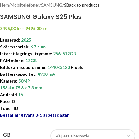
Hem
Mobiltelefoner
SAMSUNG
S
Back to products
SAMSUNG Galaxy S25 Plus
8495,00
kr
–
9495,00
kr
Lanserad:
2025
Skärmstorlek
:
6.7 tum
Internt lagringsutrymme
:
256-
512GB
RAM minne:
12GB
Bildskärmsupplösning:
1440×3120
Pixels
Batterikapacitet
:
4900 mAh
Kamera:
50MP
158.4 x 75.8 x 7.3 mm
Android
16
Face ID
Touch ID
Beställningsvara 3-5 arbetsdagar
GB