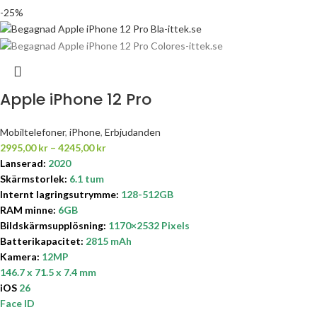
-25%
Apple iPhone 12 Pro
Mobiltelefoner
,
iPhone
,
Erbjudanden
2995,00
kr
–
4245,00
kr
Lanserad:
2020
Skärmstorlek:
6.1 tum
Internt lagringsutrymme
:
128-512GB
RAM minne:
6GB
Bildskärmsupplösning:
1170×2532 Pixels
Batterikapacitet
:
2815 mAh
Kamera:
12MP
146.7 x 71.5 x 7.4 mm
iOS
26
Face ID