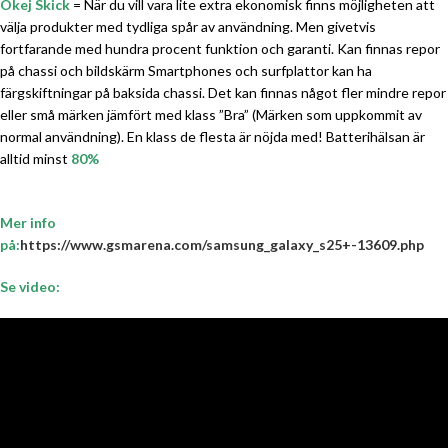
Okej Skick
= När du vill vara lite extra ekonomisk finns möjligheten att
välja produkter med tydliga spår av användning. Men givetvis
fortfarande med hundra procent funktion och garanti. Kan finnas repor
på chassi och bildskärm Smartphones och surfplattor kan ha
färgskiftningar på baksida chassi. Det kan finnas något fler mindre repor
eller små märken jämfört med klass ”Bra” (Märken som uppkommit av
normal användning). En klass de flesta är nöjda med! Batterihälsan är
alltid minst
80%
Mer info
på:
https://www.gsmarena.com/samsung_galaxy_s25+-13609.php
Se video: