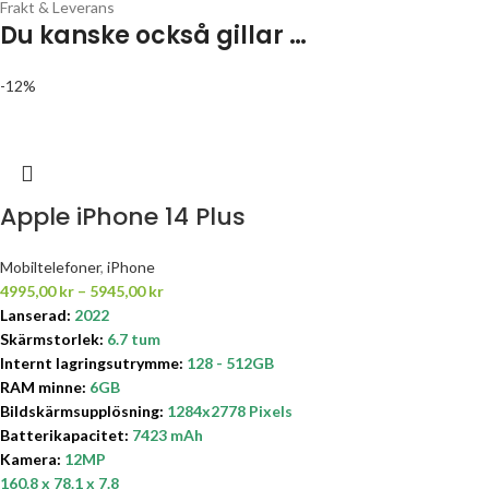
Frakt & Leverans
Du kanske också gillar …
-12%
Apple iPhone 14 Plus
Mobiltelefoner
,
iPhone
4995,00
kr
–
5945,00
kr
Lanserad:
2022
Skärmstorlek
:
6.7 tum
Internt lagringsutrymme
:
128
- 512GB
RAM minne:
6GB
Bildskärmsupplösning:
1284x2778 Pixels
Batterikapacitet
:
7423 mAh
Kamera:
12MP
160.8 x 78.1 x 7.8