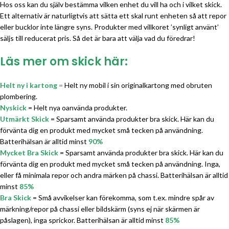
Hos oss kan du själv bestämma vilken enhet du vill ha och i vilket skick.
Ett alternativ är naturligtvis att sätta ett skal runt enheten så att repor
eller bucklor inte längre syns. Produkter med villkoret ’synligt använt’
säljs till reducerat pris. Så det är bara att välja vad du föredrar!
Läs mer om skick här:
Helt ny i kartong
=
Helt ny mobil i sin originalkartong med obruten
plombering.
Nyskick
= Helt nya oanvända produkter.
Utmärkt Skick
= Sparsamt använda produkter bra skick. Här kan du
förvänta dig en produkt med mycket små tecken på användning.
Batterihälsan är alltid minst
90%
Mycket Bra Skick
= Sparsamt använda produkter bra skick. Här kan du
förvänta dig en produkt med mycket små tecken på användning. Inga,
eller få minimala repor och andra märken på chassi. Batterihälsan är alltid
minst
85%
Bra Skick
= Små avvikelser kan förekomma, som t.ex. mindre spår av
märkning/repor på chassi eller bildskärm (syns ej när skärmen är
påslagen), inga sprickor. Batterihälsan är alltid minst
85%