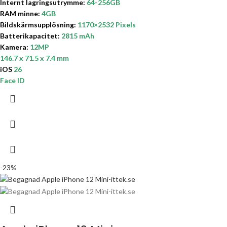
Internt lagringsutrymme
:
64-256GB
RAM minne:
4GB
Bildskärmsupplösning:
1170×2532 Pixels
Batterikapacitet:
2815 mAh
Kamera:
12MP
146.7 x 71.5 x 7.4 mm
iOS
26
Face ID
-23%