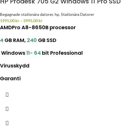
HP Prodesk 705 G2 Windows 11 Pro SSD
Begagnade stationära datorer
,
hp
,
Stationära Datorer
1995,00
kr
–
2995,00
kr
AMDPro A8-8650B processor
4
GB RAM,
240
GB SSD
Windows
11-
64
bit Professional
Virusskydd
Garanti