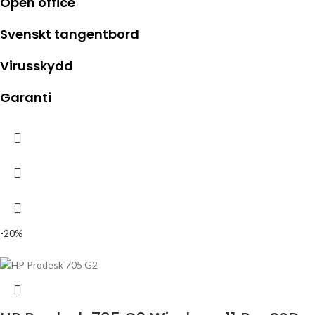
Open office
Svenskt tangentbord
Virusskydd
Garanti
-20%