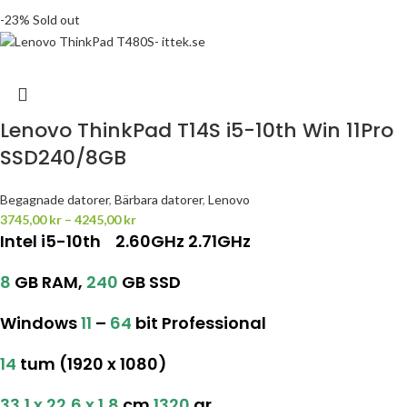
-23%
Sold out
Lenovo ThinkPad T14S i5-10th Win 11Pro
SSD240/8GB
Begagnade datorer
,
Bärbara datorer
,
Lenovo
3745,00
kr
–
4245,00
kr
Intel i5-10th 2.60GHz 2.71GHz
8
GB RAM,
240
GB SSD
Windows
11
–
64
bit Professional
14
tum (1920 x 1080)
33,1 x 22,6 x 1,8
cm
1320
gr