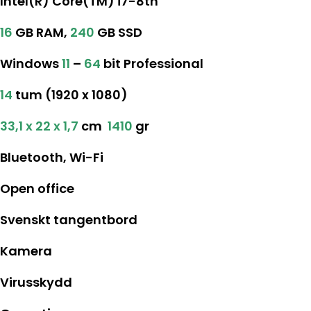
Intel(R) Core(TM) i7-8th
16
GB RAM,
240
GB SSD
Windows
11
–
64
bit Professional
14
tum (1920 x 1080)
33,1 x 22 x 1,7
cm
1410
gr
Bluetooth, Wi-Fi
Open office
Svenskt tangentbord
Kamera
Virusskydd