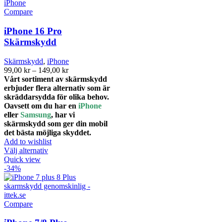
flera
varianter.
Compare
De
olika
iPhone 16 Pro
alternativen
Skärmskydd
kan
väljas
Skärmskydd
,
iPhone
på
Prisintervall:
99,00
kr
–
149,00
kr
produktsidan
99,00 kr
Vårt sortiment av skärmskydd
till
erbjuder flera alternativ som är
149,00 kr
skräddarsydda för olika behov.
Oavsett om du har en
iPhone
eller
Samsung
, har vi
skärmskydd som ger din mobil
det bästa möjliga skyddet.
Add to wishlist
Den
Välj alternativ
här
Quick view
produkten
-34%
har
flera
varianter.
De
Compare
olika
alternativen