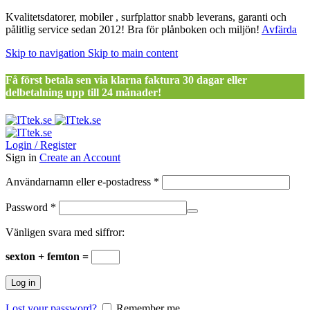
Kvalitetsdatorer, mobiler , surfplattor snabb leverans, garanti och
pålitlig service sedan 2012! Bra för plånboken och miljön!
Avfärda
Skip to navigation
Skip to main content
Få först betala sen via klarna faktura 30 dagar eller
delbetalning upp till 24 månader!
Login / Register
Sign in
Create an Account
Obligatoriskt
Användarnamn eller e-postadress
*
Obligatoriskt
Password
*
Vänligen svara med siffror:
sexton + femton =
Log in
Lost your password?
Remember me