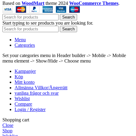
Based on
WoodMart
theme
2024
WooCommerce Themes
.
alternativen
kan
väljas
Search
på
Start typing to see products you are looking for.
produktsidan
Search
Menu
Categories
Set your categories menu in Header builder -> Mobile -> Mobile
menu element -> Show/Hide -> Choose menu
Kampanjer
Köp
Mitt konto
Allmänna Villkor/Ångerrätt
vanliga frågor och svar
Wishlist
Compare
Login / Register
Shopping cart
Close
Shop