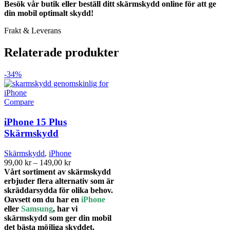
Besök vår butik eller beställ ditt skärmskydd online för att ge
din mobil optimalt skydd!
Frakt & Leverans
Relaterade produkter
-34%
Compare
iPhone 15 Plus
Skärmskydd
Skärmskydd
,
iPhone
Prisintervall:
99,00
kr
–
149,00
kr
99,00 kr
Vårt sortiment av skärmskydd
till
erbjuder flera alternativ som är
149,00 kr
skräddarsydda för olika behov.
Oavsett om du har en
iPhone
eller
Samsung
, har vi
skärmskydd som ger din mobil
det bästa möjliga skyddet.