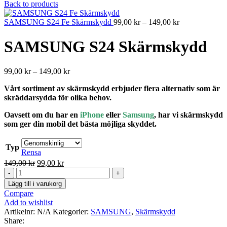
99,00 kr
Back to products
till
149,00 kr
Prisintervall:
SAMSUNG S24 Fe Skärmskydd
99,00
kr
–
149,00
kr
99,00 kr
till
SAMSUNG S24 Skärmskydd
149,00 kr
Prisintervall:
99,00
kr
–
149,00
kr
99,00 kr
Vårt sortiment av skärmskydd erbjuder flera alternativ som är
till
skräddarsydda för olika behov.
149,00 kr
Oavsett om du har en
iPhone
eller
Samsung
, har vi skärmskydd
som ger din mobil det bästa möjliga skyddet.
Typ
Rensa
Det
Det
149,00
kr
99,00
kr
SAMSUNG
ursprungliga
nuvarande
S24
priset
priset
Lägg till i varukorg
Skärmskydd
var:
är:
Compare
mängd
149,00 kr.
99,00 kr.
Add to wishlist
Artikelnr:
N/A
Kategorier:
SAMSUNG
,
Skärmskydd
Share: