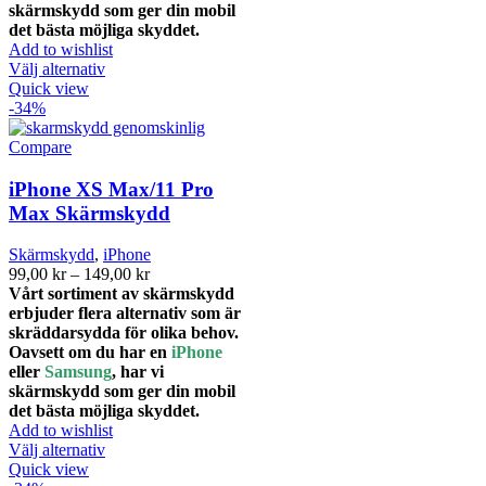
skärmskydd som ger din mobil
det bästa möjliga skyddet.
Add to wishlist
Den
Välj alternativ
här
Quick view
produkten
-34%
har
flera
Compare
varianter.
De
iPhone XS Max/11 Pro
olika
Max Skärmskydd
alternativen
kan
Skärmskydd
,
iPhone
väljas
Prisintervall:
99,00
kr
–
149,00
kr
på
99,00 kr
Vårt sortiment av skärmskydd
produktsidan
till
erbjuder flera alternativ som är
149,00 kr
skräddarsydda för olika behov.
Oavsett om du har en
iPhone
eller
Samsung
, har vi
skärmskydd som ger din mobil
det bästa möjliga skyddet.
Add to wishlist
Den
Välj alternativ
här
Quick view