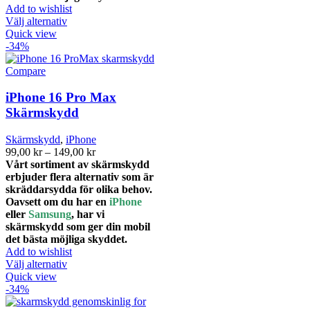
Add to wishlist
Den
Välj alternativ
här
Quick view
produkten
-34%
har
flera
Compare
varianter.
De
iPhone 16 Pro Max
olika
Skärmskydd
alternativen
kan
Skärmskydd
,
iPhone
väljas
Prisintervall:
99,00
kr
–
149,00
kr
på
99,00 kr
Vårt sortiment av skärmskydd
produktsidan
till
erbjuder flera alternativ som är
149,00 kr
skräddarsydda för olika behov.
Oavsett om du har en
iPhone
eller
Samsung
, har vi
skärmskydd som ger din mobil
det bästa möjliga skyddet.
Add to wishlist
Den
Välj alternativ
här
Quick view
produkten
-34%
har