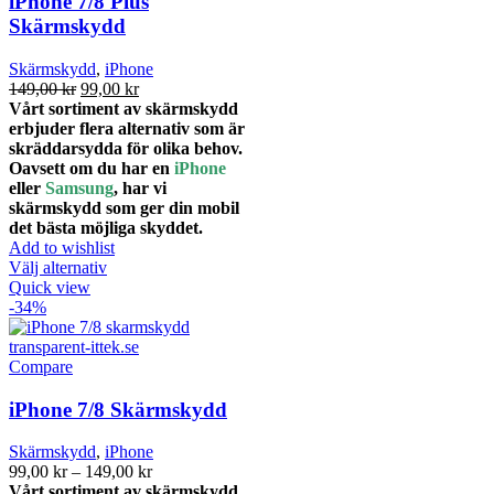
iPhone 7/8 Plus
kan
Skärmskydd
väljas
på
Skärmskydd
,
iPhone
produktsidan
Det
Det
149,00
kr
99,00
kr
ursprungliga
nuvarande
Vårt sortiment av skärmskydd
priset
priset
erbjuder flera alternativ som är
var:
är:
skräddarsydda för olika behov.
149,00 kr.
99,00 kr.
Oavsett om du har en
iPhone
eller
Samsung
, har vi
skärmskydd som ger din mobil
det bästa möjliga skyddet.
Add to wishlist
Den
Välj alternativ
här
Quick view
produkten
-34%
har
flera
varianter.
Compare
De
olika
iPhone 7/8 Skärmskydd
alternativen
kan
Skärmskydd
,
iPhone
väljas
Prisintervall:
99,00
kr
–
149,00
kr
på
99,00 kr
Vårt sortiment av skärmskydd