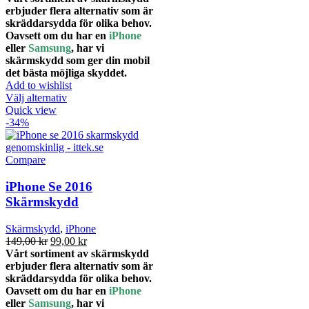
produktsidan
till
erbjuder flera alternativ som är
149,00 kr
skräddarsydda för olika behov.
Oavsett om du har en
iPhone
eller
Samsung
, har vi
skärmskydd som ger din mobil
det bästa möjliga skyddet.
Add to wishlist
Den
Välj alternativ
här
Quick view
produkten
-34%
har
flera
varianter.
Compare
De
olika
iPhone Se 2016
alternativen
Skärmskydd
kan
väljas
Skärmskydd
,
iPhone
på
Det
Det
149,00
kr
99,00
kr
produktsidan
ursprungliga
nuvarande
Vårt sortiment av skärmskydd
priset
priset
erbjuder flera alternativ som är
var:
är:
skräddarsydda för olika behov.
149,00 kr.
99,00 kr.
Oavsett om du har en
iPhone
eller
Samsung
, har vi