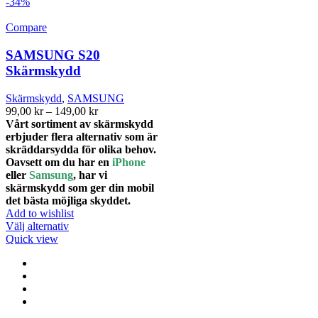
produkten
-34%
har
flera
Compare
varianter.
De
SAMSUNG S20
olika
Skärmskydd
alternativen
kan
Skärmskydd
,
SAMSUNG
väljas
Prisintervall:
99,00
kr
–
149,00
kr
på
99,00 kr
Vårt sortiment av skärmskydd
produktsidan
till
erbjuder flera alternativ som är
149,00 kr
skräddarsydda för olika behov.
Oavsett om du har en
iPhone
eller
Samsung
, har vi
skärmskydd som ger din mobil
det bästa möjliga skyddet.
Add to wishlist
Den
Välj alternativ
här
Quick view
produkten
har
flera
varianter.
De
olika