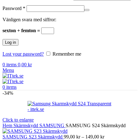
Obligatoriskt
Password
*
Vänligen svara med siffror:
sexton + femton =
Log in
Lost your password?
Remember me
0
items
0,00
kr
Menu
0
items
-34%
Click to enlarge
Hem
Skärmskydd
SAMSUNG
SAMSUNG S24 Skärmskydd
Prisintervall:
SAMSUNG S23 Skärmskydd
99,00
kr
–
149,00
kr