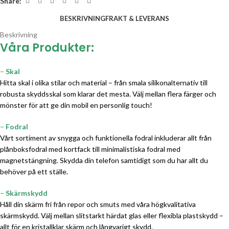
Share:
BESKRIVNING
FRAKT & LEVERANS
Beskrivning
Våra Produkter:
–
Skal
Hitta skal i olika stilar och material – från smala silikonalternativ till
robusta skyddsskal som klarar det mesta. Välj mellan flera färger och
mönster för att ge din mobil en personlig touch!
–
Fodral
Vårt sortiment av snygga och funktionella fodral inkluderar allt från
plånboksfodral med kortfack till minimalistiska fodral med
magnetstängning. Skydda din telefon samtidigt som du har allt du
behöver på ett ställe.
–
Skärmskydd
Håll din skärm fri från repor och smuts med våra högkvalitativa
skärmskydd. Välj mellan slitstarkt härdat glas eller flexibla plastskydd –
allt för en kristallklar skärm och långvarigt skydd.