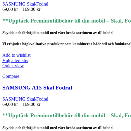
olika
SASMUNG Skal/Fodral
alternativen
Prisintervall:
69,00
kr
–
169,00
kr
kan
69,00 kr
väljas
till
**Upptäck Premiumtillbehör till din mobil – Skal, F
på
169,00 kr
produktsidan
Skydda och förhöj din mobil med vårt breda sortiment av tillbehör!
Vi erbjuder högkvalitativa produkter som kombinerar både stil och funktionalite
Add to wishlist
Den
Välj alternativ
här
Quick view
produkten
har
Compare
flera
varianter.
SAMSUNG A15 Skal Fodral
De
olika
SASMUNG Skal/Fodral
alternativen
Prisintervall:
69,00
kr
–
169,00
kr
kan
69,00 kr
väljas
till
**Upptäck Premiumtillbehör till din mobil – Skal, F
på
169,00 kr
produktsidan
Skydda och förhöj din mobil med vårt breda sortiment av tillbehör!