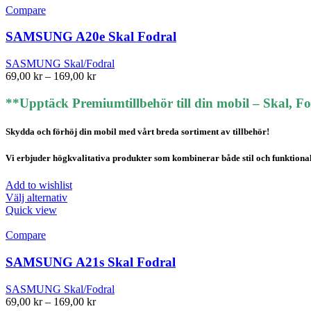
har
Compare
flera
varianter.
SAMSUNG A20e Skal Fodral
De
olika
SASMUNG Skal/Fodral
alternativen
Prisintervall:
69,00
kr
–
169,00
kr
kan
69,00 kr
väljas
till
**Upptäck Premiumtillbehör till din mobil – Skal, F
på
169,00 kr
produktsidan
Skydda och förhöj din mobil med vårt breda sortiment av tillbehör!
Vi erbjuder högkvalitativa produkter som kombinerar både stil och funktionalite
Add to wishlist
Den
Välj alternativ
här
Quick view
produkten
har
Compare
flera
varianter.
SAMSUNG A21s Skal Fodral
De
olika
SASMUNG Skal/Fodral
alternativen
Prisintervall:
69,00
kr
–
169,00
kr
kan