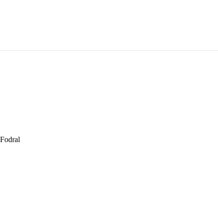
Fodral
l:
ll: