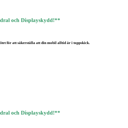
odral och Displayskydd!**
t för att säkerställa att din mobil alltid är i toppskick.
odral och Displayskydd!**