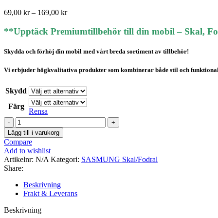
Prisintervall:
69,00
kr
–
169,00
kr
69,00 kr
till
**Upptäck Premiumtillbehör till din mobil – Skal, F
169,00 kr
Skydda och förhöj din mobil med vårt breda sortiment av tillbehör!
Vi erbjuder högkvalitativa produkter som kombinerar både stil och funktionalite
Skydd
Färg
Rensa
SAMSUNG
Note20
Lägg till i varukorg
Skal
Compare
Fodral
Add to wishlist
mängd
Artikelnr:
N/A
Kategori:
SASMUNG Skal/Fodral
Share:
Beskrivning
Frakt & Leverans
Beskrivning