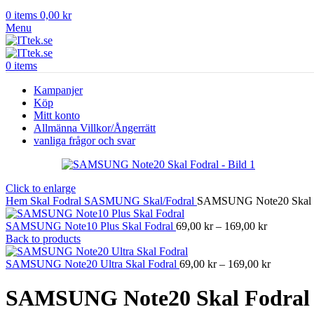
0
items
0,00
kr
Menu
0
items
Kampanjer
Köp
Mitt konto
Allmänna Villkor/Ångerrätt
vanliga frågor och svar
Click to enlarge
Hem
Skal Fodral
SASMUNG Skal/Fodral
SAMSUNG Note20 Skal 
Prisinterval
SAMSUNG Note10 Plus Skal Fodral
69,00
kr
–
169,00
kr
69,00 kr
Back to products
till
169,00 kr
Prisinterva
SAMSUNG Note20 Ultra Skal Fodral
69,00
kr
–
169,00
kr
69,00 kr
till
SAMSUNG Note20 Skal Fodral
169,00 kr