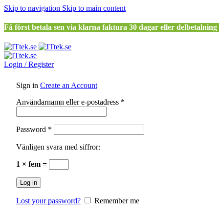
Skip to navigation
Skip to main content
Få först betala sen via klarna faktura 30 dagar eller delbetalning
Login / Register
Sign in
Create an Account
Obligatoriskt
Användarnamn eller e-postadress
*
Obligatoriskt
Password
*
Vänligen svara med siffror:
1 × fem =
Log in
Lost your password?
Remember me