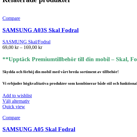
Compare
SAMSUNG A03S Skal Fodral
SASMUNG Skal/Fodral
Prisintervall:
69,00
kr
–
169,00
kr
69,00 kr
till
**Upptäck Premiumtillbehör till din mobil – Skal, F
169,00 kr
Skydda och förhöj din mobil med vårt breda sortiment av tillbehör!
Vi erbjuder högkvalitativa produkter som kombinerar både stil och funktionalite
Add to wishlist
Den
Välj alternativ
här
Quick view
produkten
har
Compare
flera
varianter.
SAMSUNG A05 Skal Fodral
De