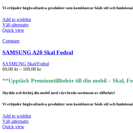
Vi erbjuder högkvalitativa produkter som kombinerar både stil och funktionalite
Add to wishlist
Den
Välj alternativ
här
Quick view
produkten
har
Compare
flera
varianter.
SAMSUNG A20 Skal Fodral
De
olika
SASMUNG Skal/Fodral
alternativen
Prisintervall:
69,00
kr
–
169,00
kr
kan
69,00 kr
väljas
till
**Upptäck Premiumtillbehör till din mobil – Skal, F
på
169,00 kr
produktsidan
Skydda och förhöj din mobil med vårt breda sortiment av tillbehör!
Vi erbjuder högkvalitativa produkter som kombinerar både stil och funktionalite
Add to wishlist
Den
Välj alternativ
här
Quick view
produkten