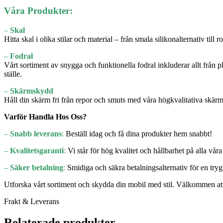
Våra Produkter:
–
Skal
Hitta skal i olika stilar och material – från smala silikonalternativ til
–
Fodral
Vårt sortiment av snygga och funktionella fodral inkluderar allt från 
ställe.
–
Skärmskydd
Håll din skärm fri från repor och smuts med våra högkvalitativa skärmsk
Varför Handla Hos Oss?
–
Snabb leverans
:
Beställ idag och få dina produkter hem snabbt!
–
Kvalitetsgaranti
:
Vi står för hög kvalitet och hållbarhet på alla våra
–
Säker betalning
:
Smidiga och säkra betalningsalternativ för en try
Utforska vårt sortiment och skydda din mobil med stil. Välkommen at
Frakt & Leverans
Relaterade produkter