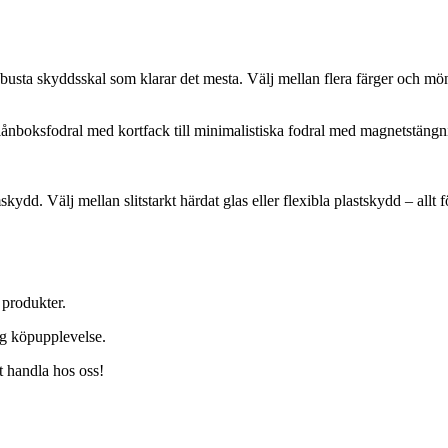
l robusta skyddsskal som klarar det mesta. Välj mellan flera färger och mö
plånboksfodral med kortfack till minimalistiska fodral med magnetstängn
ydd. Välj mellan slitstarkt härdat glas eller flexibla plastskydd – allt f
 produkter.
gg köpupplevelse.
t handla hos oss!