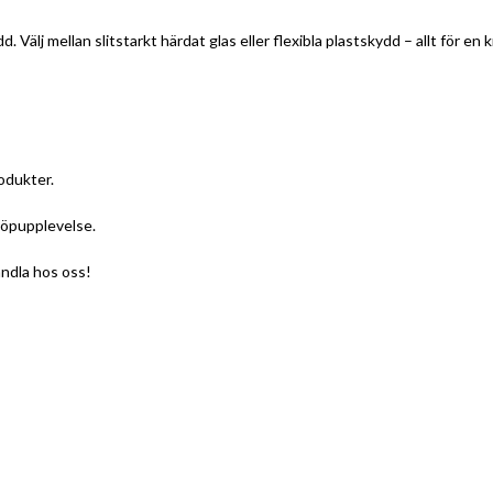
Välj mellan slitstarkt härdat glas eller flexibla plastskydd – allt för en k
rodukter.
köpupplevelse.
andla hos oss!