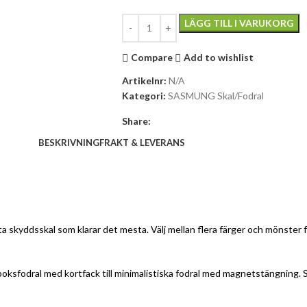
LÄGG TILL I VARUKORG
Compare
Add to wishlist
Artikelnr:
N/A
Kategori:
SASMUNG Skal/Fodral
Share:
BESKRIVNING
FRAKT & LEVERANS
obusta skyddsskal som klarar det mesta. Välj mellan flera färger och mönster
nboksfodral med kortfack till minimalistiska fodral med magnetstängning. 