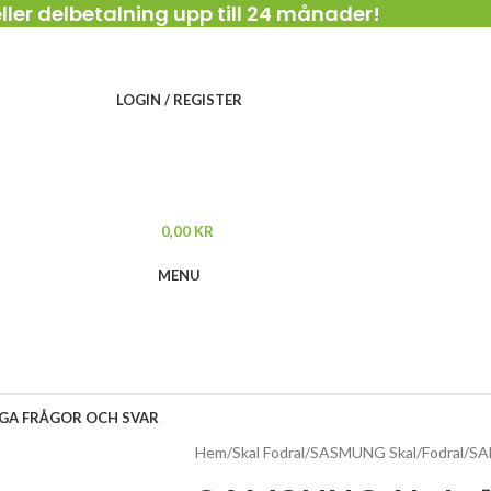
ller delbetalning upp till 24 månader!
LOGIN / REGISTER
0,00
KR
MENU
IGA FRÅGOR OCH SVAR
Hem
Skal Fodral
SASMUNG Skal/Fodral
SA