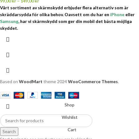
99,00
kr
–
149,00
kr
Vårt sortiment av skärmskydd erbjuder flera alternativ som är
skräddarsydda för olika behov.
Oavsett om du har en
iPhone
eller
Samsung
, har vi skärmskydd som ger din mobil det bästa möjliga
skyddet.
Based on
WoodMart
theme
2024
WooCommerce Themes
.
Shop
Wishlist
Cart
Search