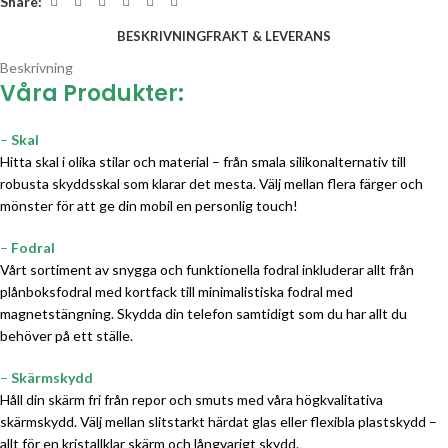
Share:
BESKRIVNING
FRAKT & LEVERANS
Beskrivning
Våra Produkter:
–
Skal
Hitta skal i olika stilar och material – från smala silikonalternativ till
robusta skyddsskal som klarar det mesta. Välj mellan flera färger och
mönster för att ge din mobil en personlig touch!
–
Fodral
Vårt sortiment av snygga och funktionella fodral inkluderar allt från
plånboksfodral med kortfack till minimalistiska fodral med
magnetstängning. Skydda din telefon samtidigt som du har allt du
behöver på ett ställe.
–
Skärmskydd
Håll din skärm fri från repor och smuts med våra högkvalitativa
skärmskydd. Välj mellan slitstarkt härdat glas eller flexibla plastskydd –
allt för en kristallklar skärm och långvarigt skydd.