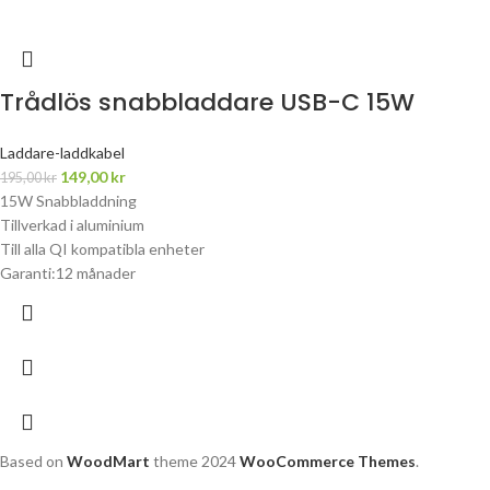
Trådlös snabbladdare USB-C 15W
Laddare-laddkabel
149,00
kr
195,00
kr
15W Snabbladdning
Tillverkad i aluminium
Till alla QI kompatibla enheter
Garanti:12 månader
Based on
WoodMart
theme
2024
WooCommerce Themes
.