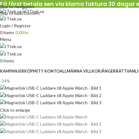
Få först betala sen via klarna faktura 30 dagar e
Skip to navigation
Skip to main content
Login / Register
0
items
0,00
kr
Menu
0
items
KAMPANJER
KÖP
MITT KONTO
ALLMÄNNA VILLKOR/ÅNGERRÄTT
VANL
-24%
Click to enlarge