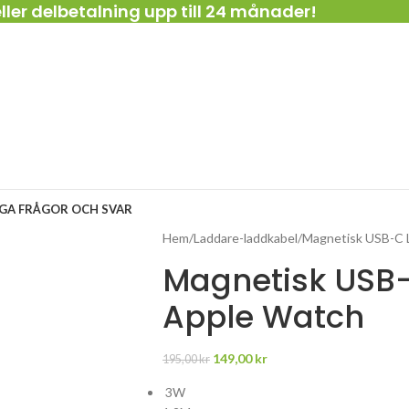
ller delbetalning upp till 24 månader!
IGA FRÅGOR OCH SVAR
Hem
Laddare-laddkabel
Magnetisk USB-C L
Magnetisk USB-C
Apple Watch
149,00
kr
195,00
kr
3W