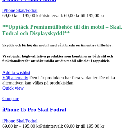
iPhone Skal/Fodral
69,00
kr
–
195,00
kr
Prisintervall: 69,00 kr till 195,00 kr
**Upptäck Premiumtillbehör till din mobil – Skal,
Fodral och Displayskydd!**
Skydda och förhöj din mobil med vårt breda sortiment av tillbehör!
Vi erbjuder högkvalitativa produkter som kombinerar både stil och
funktionalitet för att säkerställa att din mobil alltid är i toppskick.
Add to wishlist
Välj alternativ
Den här produkten har flera varianter. De olika
alternativen kan väljas på produktsidan
Quick view
Compare
iPhone 15 Pro Skal Fodral
iPhone Skal/Fodral
69,00
kr
–
195,00
kr
Prisintervall: 69,00 kr till 195,00 kr