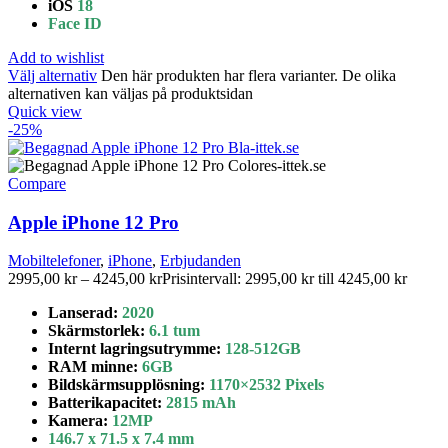
iOS
18
Face ID
Add to wishlist
Välj alternativ
Den här produkten har flera varianter. De olika
alternativen kan väljas på produktsidan
Quick view
-25%
Compare
Apple iPhone 12 Pro
Mobiltelefoner
,
iPhone
,
Erbjudanden
2995,00
kr
–
4245,00
kr
Prisintervall: 2995,00 kr till 4245,00 kr
Lanserad:
2020
Skärmstorlek:
6.1 tum
Internt lagringsutrymme
:
128-512GB
RAM minne:
6GB
Bildskärmsupplösning:
1170×2532 Pixels
Batterikapacitet
:
2815 mAh
Kamera:
12MP
146.7 x 71.5 x 7.4 mm