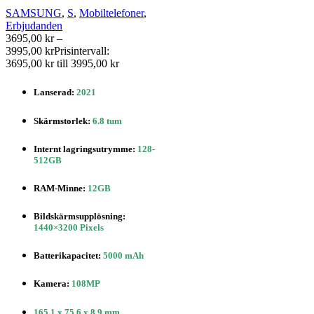
SAMSUNG
,
S
,
Mobiltelefoner
,
Erbjudanden
3695,00
kr
–
3995,00
kr
Prisintervall:
3695,00 kr till 3995,00 kr
Lanserad:
2021
Skärmstorlek
:
6.8 tum
Internt lagringsutrymme
:
128-
512GB
RAM-Minne:
12GB
Bildskärmsupplösning
:
1440×3200 Pixels
Batterikapacitet
:
5000 mAh
Kamera:
108MP
165.1 x 75.6 x 8.9 mm