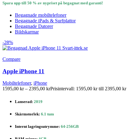
Spara upp till 50 % av nypriset på begagnat med garanti!
Begagnade mobiltelefoner
Begagnade iPads & Surfplattor
Begagnade Datorer
Bildskarmar
-28%
Compare
Apple iPhone 11
Mobiltelefoner
,
iPhone
1595,00
kr
–
2395,00
kr
Prisintervall: 1595,00 kr till 2395,00 kr
Lanserad:
2019
Skärmstorlek:
6.1 tum
Internt lagringsutrymme:
64-256GB
RAM-minne:
4GB