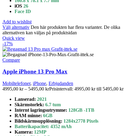
160.8 x 78.1 x 7.7 mm
iOS
26
Face ID
Add to wishlist
Välj alternativ
Den här produkten har flera varianter. De olika
alternativen kan väljas på produktsidan
Quick view
-17%
Compare
Apple iPhone 13 Pro Max
Mobiltelefoner
,
iPhone
,
Erbjudanden
4995,00
kr
–
5495,00
kr
Prisintervall: 4995,00 kr till 5495,00 kr
Lanserad:
2021
Skärmstorlek
:
6.7 tum
Internt lagringsutrymme
:
128GB
-1TB
RAM minne:
6GB
Bildskärmsupplösning:
1284x2778 Pixels
Batterikapacitet
:
4352 mAh
Kamera:
12MP