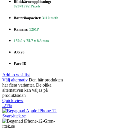
Bildskärmsupplösning:
828×1792 Pixels
Batterikapacitet:
3110 mAh
Kamera:
12MP
150.9 x 75.7 x 8.3 mm
iOS 26
Face ID
Add to wishlist
Välj alternativ
Den här produkten
har flera varianter. De olika
alternativen kan väljas på
produktsidan
Quick view
-21%