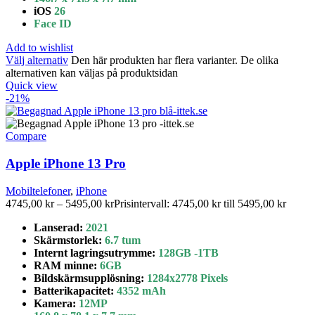
iOS
26
Face ID
Add to wishlist
Välj alternativ
Den här produkten har flera varianter. De olika
alternativen kan väljas på produktsidan
Quick view
-21%
Compare
Apple iPhone 13 Pro
Mobiltelefoner
,
iPhone
4745,00
kr
–
5495,00
kr
Prisintervall: 4745,00 kr till 5495,00 kr
Lanserad:
2021
Skärmstorlek:
6.7 tum
Internt lagringsutrymme
:
128GB
-1TB
RAM minne:
6GB
Bildskärmsupplösning:
1284x2778 Pixels
Batterikapacitet
:
4352 mAh
Kamera:
12MP