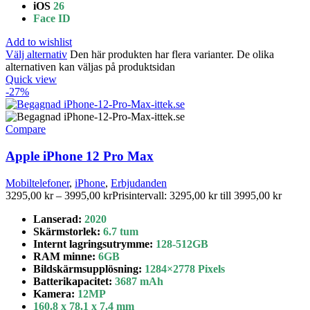
iOS
26
Face ID
Add to wishlist
Välj alternativ
Den här produkten har flera varianter. De olika
alternativen kan väljas på produktsidan
Quick view
-27%
Compare
Apple iPhone 12 Pro Max
Mobiltelefoner
,
iPhone
,
Erbjudanden
3295,00
kr
–
3995,00
kr
Prisintervall: 3295,00 kr till 3995,00 kr
Lanserad:
2020
Skärmstorlek:
6.7 tum
Internt lagringsutrymme
:
128-512GB
RAM minne:
6GB
Bildskärmsupplösning:
1284×2778
Pixels
Batterikapacitet
:
3687
mAh
Kamera:
12MP
160.8 x 78.1 x 7.4 mm