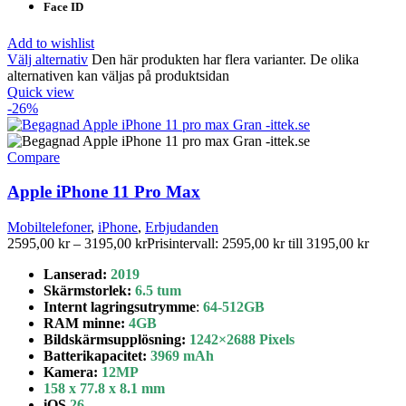
Face ID
Add to wishlist
Välj alternativ
Den här produkten har flera varianter. De olika
alternativen kan väljas på produktsidan
Quick view
-26%
Compare
Apple iPhone 11 Pro Max
Mobiltelefoner
,
iPhone
,
Erbjudanden
2595,00
kr
–
3195,00
kr
Prisintervall: 2595,00 kr till 3195,00 kr
Lanserad:
2019
Skärmstorlek
:
6.5 tum
Internt lagringsutrymme
:
64-512GB
RAM minne:
4GB
Bildskärmsupplösning:
1242×2688 Pixels
Batterikapacitet
:
3969 mAh
Kamera:
12MP
158 x 77.8 x 8.1 mm
iOS
26