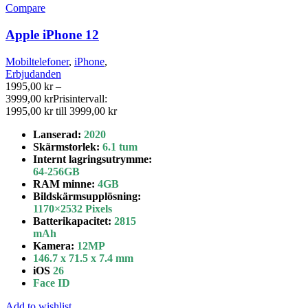
Compare
Apple iPhone 12
Mobiltelefoner
,
iPhone
,
Erbjudanden
1995,00
kr
–
3999,00
kr
Prisintervall:
1995,00 kr till 3999,00 kr
Lanserad:
2020
Skärmstorlek:
6.1 tum
Internt lagringsutrymme
:
64-256GB
RAM minne:
4GB
Bildskärmsupplösning:
1170×2532 Pixels
Batterikapacitet:
2815
mAh
Kamera:
12MP
146.7 x 71.5 x 7.4 mm
iOS
26
Face ID
Add to wishlist