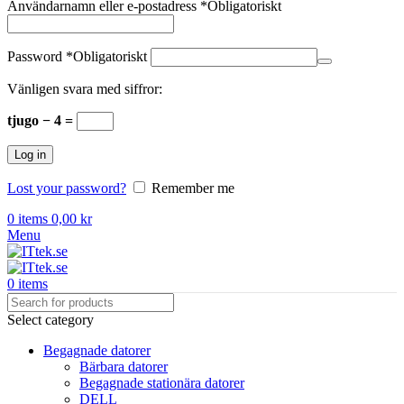
Användarnamn eller e-postadress
*
Obligatoriskt
Password
*
Obligatoriskt
Vänligen svara med siffror:
tjugo − 4 =
Log in
Lost your password?
Remember me
0
items
0,00
kr
Menu
0
items
Select category
Begagnade datorer
Bärbara datorer
Begagnade stationära datorer
DELL