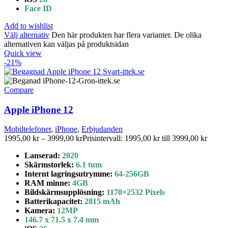
Face ID
Add to wishlist
Välj alternativ
Den här produkten har flera varianter. De olika
alternativen kan väljas på produktsidan
Quick view
-21%
Compare
Apple iPhone 12
Mobiltelefoner
,
iPhone
,
Erbjudanden
1995,00
kr
–
3999,00
kr
Prisintervall: 1995,00 kr till 3999,00 kr
Lanserad:
2020
Skärmstorlek:
6.1 tum
Internt lagringsutrymme
:
64-256GB
RAM minne:
4GB
Bildskärmsupplösning:
1170×2532 Pixels
Batterikapacitet:
2815 mAh
Kamera:
12MP
146.7 x 71.5 x 7.4 mm