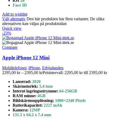
iOS
26
Face ID
Add to wishlist
Välj alternativ
Den här produkten har flera varianter. De olika
alternativen kan väljas på produktsidan
Quick view
-23%
Compare
Apple iPhone 12 Mini
Mobiltelefoner
,
iPhone
,
Erbjudanden
2295,00
kr
–
2395,00
kr
Prisintervall: 2295,00 kr till 2395,00 kr
Lanserad:
2020
Skärmstorlek:
5.4 tum
Internt lagringsutrymme
:
64-256GB
RAM minne:
4GB
Bildskärmsupplösning:
1080×2340
Pixels
Batterikapacitet:
2227 mAh
Kamera:
12MP
131.5 x 64.2 x 7.4 mm