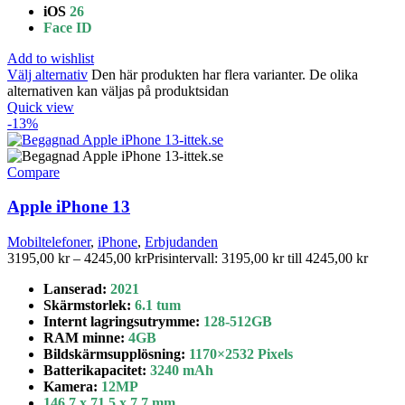
iOS
26
Face ID
Add to wishlist
Välj alternativ
Den här produkten har flera varianter. De olika
alternativen kan väljas på produktsidan
Quick view
-13%
Compare
Apple iPhone 13
Mobiltelefoner
,
iPhone
,
Erbjudanden
3195,00
kr
–
4245,00
kr
Prisintervall: 3195,00 kr till 4245,00 kr
Lanserad:
2021
Skärmstorlek:
6.1 tum
Internt lagringsutrymme
:
128-512GB
RAM minne:
4GB
Bildskärmsupplösning:
1170×2532 Pixels
Batterikapacitet
:
3240 mAh
Kamera:
12MP
146.7 x 71.5 x 7.7 mm