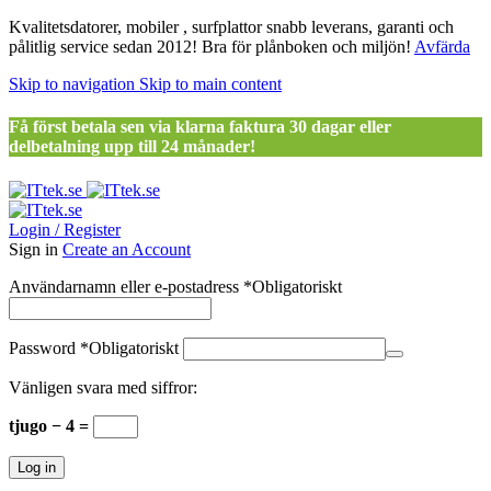
Kvalitetsdatorer, mobiler , surfplattor snabb leverans, garanti och
pålitlig service sedan 2012! Bra för plånboken och miljön!
Avfärda
Skip to navigation
Skip to main content
Få först betala sen via klarna faktura 30 dagar eller
delbetalning upp till 24 månader!
Login / Register
Sign in
Create an Account
Användarnamn eller e-postadress
*
Obligatoriskt
Password
*
Obligatoriskt
Vänligen svara med siffror:
tjugo − 4 =
Log in