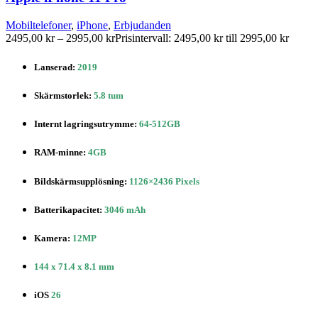
Mobiltelefoner
,
iPhone
,
Erbjudanden
2495,00
kr
–
2995,00
kr
Prisintervall: 2495,00 kr till 2995,00 kr
Lanserad:
2019
Skärmstorlek:
5.8 tum
Internt lagringsutrymme:
64-512GB
RAM-minne:
4GB
Bildskärmsupplösning:
1126×2436 Pixels
Batterikapacitet:
3046 mAh
Kamera:
12MP
144 x 71.4 x 8.1 mm
iOS
26