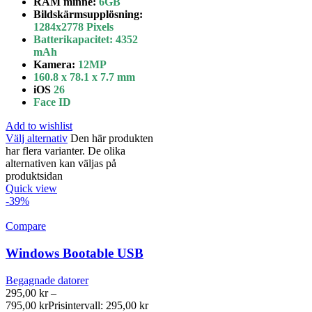
RAM minne:
6GB
Bildskärmsupplösning:
1284x2778 Pixels
Batterikapacitet
:
4352
mAh
Kamera:
12MP
160.8 x 78.1 x 7.7 mm
iOS
26
Face ID
Add to wishlist
Välj alternativ
Den här produkten
har flera varianter. De olika
alternativen kan väljas på
produktsidan
Quick view
-39%
Compare
Windows Bootable USB
Begagnade datorer
295,00
kr
–
795,00
kr
Prisintervall: 295,00 kr